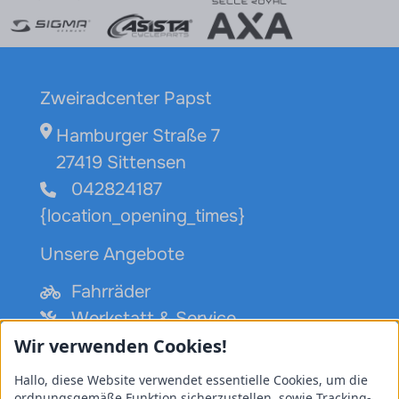
Zweiradcenter Papst
Hamburger Straße 7
27419 Sittensen
042824187
{location_opening_times}
Unsere Angebote
Fahrräder
Werkstatt & Service
Wir verwenden Cookies!
Leasing
Zubehör
Hallo, diese Website verwendet essentielle Cookies, um die
ordnungsgemäße Funktion sicherzustellen, sowie Tracking-