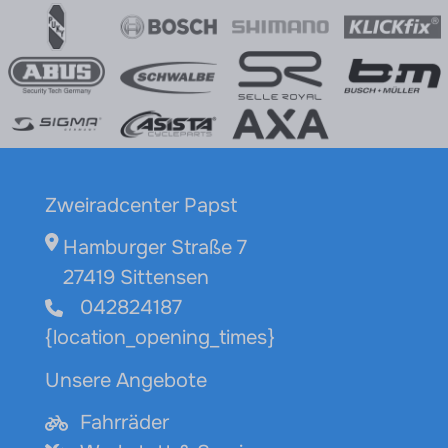
Zweiradcenter Papst
Hamburger Straße 7
27419 Sittensen
042824187
{location_opening_times}
Unsere Angebote
Fahrräder